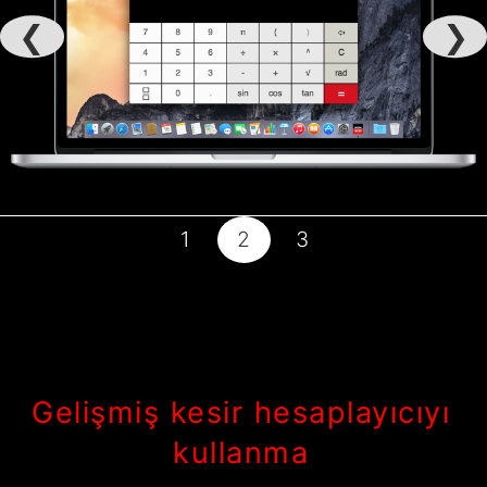
❮
❯
1
2
3
Gelişmiş kesir hesaplayıcıyı
kullanma