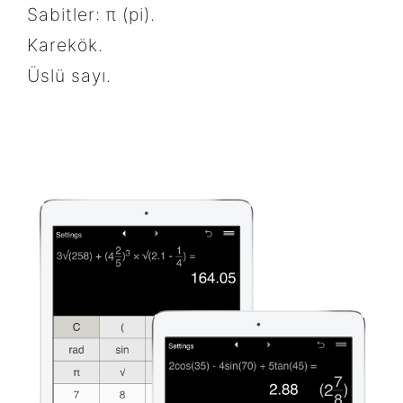
Sabitler: π (pi).
Karekök.
Üslü sayı.