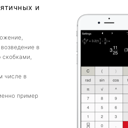
сятичных и
ложение,
 возведение в
 скобками,
м числе в
менно пример