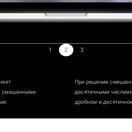
1
2
3
няет
При решении смешанн
, смешанными
десятичными числами
ми.
дробном и десятично