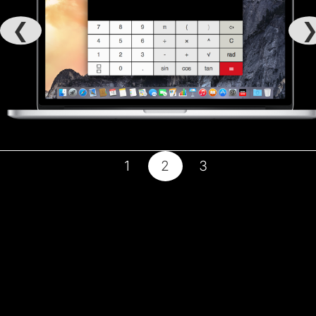
❮
1
2
3