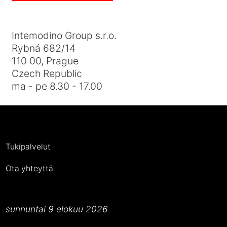
Intemodino Group s.r.o.
Rybná 682/14
110 00, Prague
Czech Republic
ma - pe 8.30 - 17.00
Tukipalvelut
Ota yhteyttä
sunnuntai 9 elokuu 2026