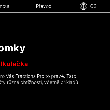
nout
Převod
CS
lomky
alkulačka
ro Vás Fractions Pro to pravé. Tato
 různé obtížnosti, včetně příkladů