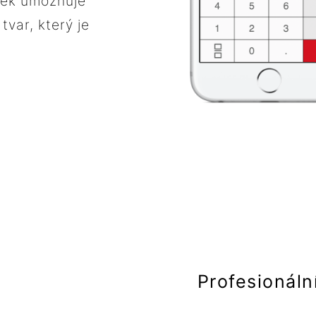
ček umožňuje
tvar, který je
Profesionáln