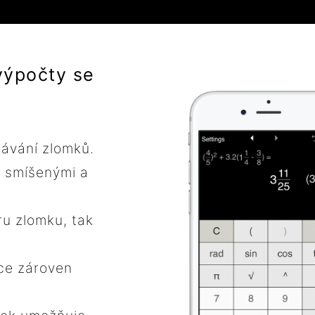
výpočty se
dávání zlomků.
, smíšenými a
ru zlomku, tak
ace zároven