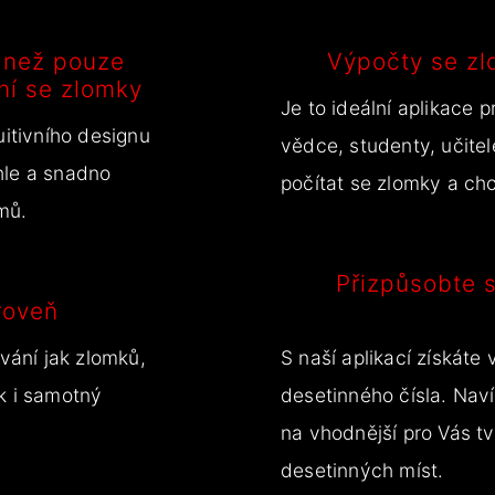
 než pouze
Výpočty se zlo
ní se zlomky
Je to ideální aplikace p
uitivního designu
vědce, studenty, učite
hle a snadno
počítat se zlomky a chc
mů.
Přizpůsobte s
roveň
ání jak zlomků,
S naší aplikací získáte
k i samotný
desetinného čísla. Nav
na vhodnější pro Vás tv
desetinných míst.